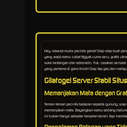
Hey, kawula muda pecinta game! Siap-siap buat pen
yang wajib kamu coba! Nggak cuma seru, grafis ultr
suka tantangan dan adrenalin. Yuk, rasakan sensas
yang pertama di garis finish! Siap tap gas dan mela
Gilatogel Server Stabil Si
Memanjakan Mata dengan Grafi
Teman-teman pecinta balapan sepeda gunung, siap-
memanjakan mata. Bayangkan kamu sedang meluncur 
ini bukan hanya sekadar tampilan keren, tapi mem