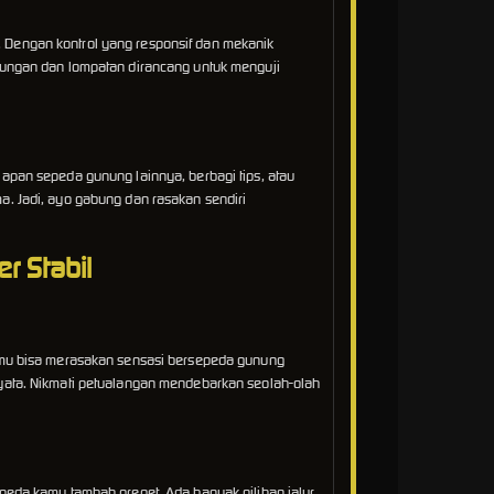
 Dengan kontrol yang responsif dan mekanik
kungan dan lompatan dirancang untuk menguji
apan sepeda gunung lainnya, berbagi tips, atau
a. Jadi, ayo gabung dan rasakan sendiri
r Stabil
kamu bisa merasakan sensasi bersepeda gunung
a nyata. Nikmati petualangan mendebarkan seolah-olah
peda kamu tambah greget. Ada banyak pilihan jalur