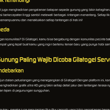
k Tertandingi
el juga menghadirkan pengalaman balapan sepeda gunung yang bikin ketagihan.
 berkecepatan tinggi sambil melewati berbagai rintangan menantang. Setiap ti
kemampuanmu dan menaklukkan setiap tantangan di trek ini!
peda
gan komunitas? Di Gilatogel, kamu bisa bergabung dengan komunitas pecinta bal
empat yang tepat buat kamu yang ingin bertemu teman baru yang punya hobi sam
nung Paling Wajib Dicoba Gilatogel Serve
ndebarkan
rjun dalam petualangan yang menegangkan di Gilatogel! Dengan platform ini, 
 menghadirkan grafik ultra HD yang bikin setiap detail jalur dan tantangan teras
an tajam di pegunungan sungguhan.
mukau, mereka juga menyiapkan fitur-fitur canggih yang bikin pengalaman berse