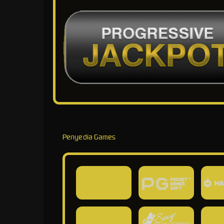
Penyedia Games