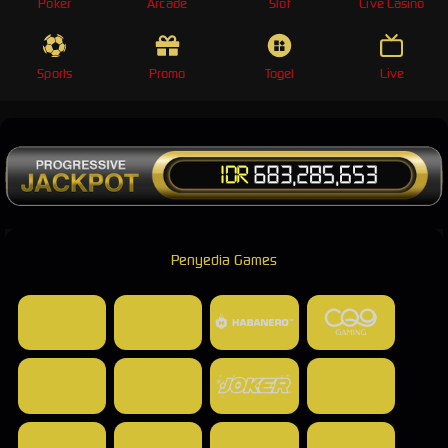
Poker
Arcade
Slot
Live Casino
LiveChat
Unduh APK
Sports
Promo
Togel
Live
Penyedia Games