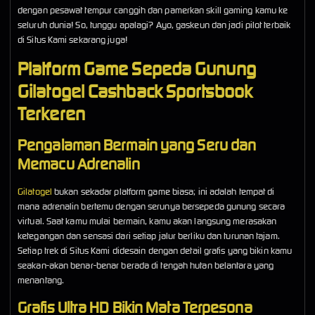
dengan pesawat tempur canggih dan pamerkan skill gaming kamu ke
seluruh dunia! So, tunggu apalagi? Ayo, gaskeun dan jadi pilot terbaik
di Situs Kami sekarang juga!
Platform Game Sepeda Gunung
Gilatogel Cashback Sportsbook
Terkeren
Pengalaman Bermain yang Seru dan
Memacu Adrenalin
Gilatogel
bukan sekadar platform game biasa; ini adalah tempat di
mana adrenalin bertemu dengan serunya bersepeda gunung secara
virtual. Saat kamu mulai bermain, kamu akan langsung merasakan
ketegangan dan sensasi dari setiap jalur berliku dan turunan tajam.
Setiap trek di Situs Kami didesain dengan detail grafis yang bikin kamu
seakan-akan benar-benar berada di tengah hutan belantara yang
menantang.
Grafis Ultra HD Bikin Mata Terpesona